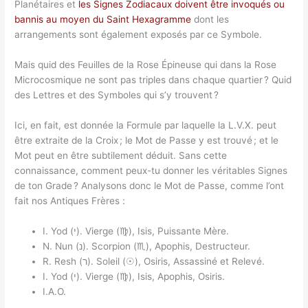
Planétaires et
les Signes Zodiacaux doivent être invoqués ou
bannis au moyen du Saint Hexagramme
dont les
arrangements sont également exposés par ce Symbole.
Mais quid des Feuilles de la Rose Épineuse qui dans la Rose
Microcosmique ne sont pas triples dans chaque quartier ? Quid
des Lettres et des Symboles qui s’y trouvent ?
Ici, en fait, est donnée la Formule par laquelle la L.V.X. peut
être extraite de la Croix ; le Mot de Passe y est trouvé ; et le
Mot peut en être subtilement déduit. Sans cette
connaissance, comment peux-tu donner les véritables Signes
de ton Grade ? Analysons donc le Mot de Passe, comme l’ont
fait nos Antiques Frères :
I. Yod (י). Vierge (♍), Isis, Puissante Mère.
N. Nun (נ). Scorpion (♏), Apophis, Destructeur.
R. Resh (ר). Soleil (☉), Osiris, Assassiné et Relevé.
I. Yod (י). Vierge (♍), Isis, Apophis, Osiris.
I.A.O.