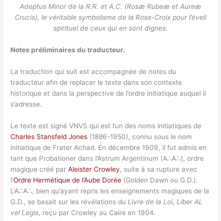
Adeptus Minor de la R.R. et A.C. (Rosæ Rubeæ et Aureæ
Crucis), le véritable symbolisme de la Rose-Croix pour l’éveil
spirituel de ceux qui en sont dignes.
Notes préliminaires du traducteur.
La traduction qui suit est accompagnée de notes du
traducteur afin de replacer le texte dans son contexte
historique et dans la perspective de l’ordre initiatique auquel il
s’adresse.
Le texte est signé VNVS qui est l’un des noms initiatiques de
Charles Stansfeld Jones
(1886-1950), connu sous le nom
initiatique de Frater Achad. En décembre 1909, il fut admis en
tant que Probationer dans l’Astrum Argentinum (A∴A∴), ordre
magique créé par
Aleister Crowley
, suite à sa rupture avec
l’
Ordre Hermétique de l’Aube Dorée
(Golden Dawn ou G.D.).
L’A∴A∴, bien qu’ayant repris les enseignements magiques de la
G.D., se basait sur les révélations du
Livre de la Loi
,
Liber AL
vel Legis
, reçu par Crowley au Caire en 1904.