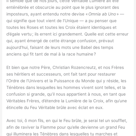
Il semble que de nos jours, cette Véritable Lumière ait été
enténébrée et obscurcie au point que le plus ignorant des
imposteurs, ayant entendu notre devise «
Omnia ab Uno
» —
qui signifie que tout vient de l’Unique — a pu penser que
toutes les Roses et toutes les Croix étaient identiques et
d’égale vertu ; ils errent ici grandement. Quelle est cette erreur
qui, ayant émergé de cette étrange confusion, prévaut
aujourd’hui, faisant de leurs mots une Babel des temps
anciens qui fit tant de mal à la race humaine ?
Et bien que notre Père, Christian Rozencreutz, et nos Frères
ses héritiers et successeurs, ont fait tant pour restaurer
l’Ordre de l’Univers et la Puissance du Monde qui y réside, les
Ténèbres dans lesquelles les hommes vivent sont telles, et la
confusion si grande, qu’il nous appartient à nous, en tant que
Véritables Frères, d’étendre la Lumière de la Croix, afin qu’une
étincelle du Feu Véritable brûle avec éclat en eux.
Avec toi, ô mon fils, en qui le Feu brûle, je serai tel un soufflet,
afin de raviver la Flamme pour qu’elle devienne un grand Feu
qui illuminera les Ténèbres dans lesquelles tu marches et