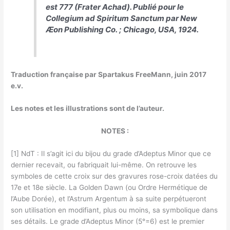
est 777 (Frater Achad). Publié pour le
Collegium ad Spiritum Sanctum
par New
Æon Publishing Co. ; Chicago, USA, 1924.
Traduction française par Spartakus FreeMann, juin 2017
e.v.
Les notes et les illustrations sont de l’auteur.
NOTES :
[1] NdT : Il s’agit ici du bijou du grade d’Adeptus Minor que ce
dernier recevait, ou fabriquait lui-même. On retrouve les
symboles de cette croix sur des gravures rose-croix datées du
17
e
et 18
e
siècle. La Golden Dawn (ou Ordre Hermétique de
l’Aube Dorée), et l’Astrum Argentum à sa suite perpétueront
son utilisation en modifiant, plus ou moins, sa symbolique dans
ses détails. Le grade d’Adeptus Minor (5°=6) est le premier