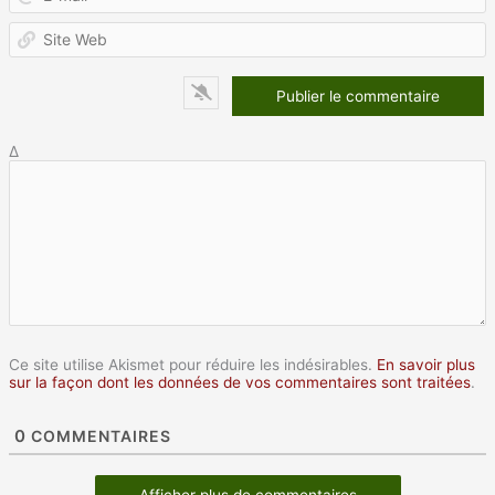
m
S
W
Δ
Ce site utilise Akismet pour réduire les indésirables.
En savoir plus
sur la façon dont les données de vos commentaires sont traitées
.
0
COMMENTAIRES
Afficher plus de commentaires