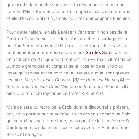
qu’ainsi de flammèche vacillante, tu deviennes comme une
Lampe d’Huile Pure et que cette Lampe resplendisse telle une
Étoile d’Espoir brûlant à jamais pour tes compagnons humains.
Pour cette raison, je vais à présent t’entretenir non pas de la
Croix du Calvaire sur laquelle tu fus attaché et sur laquelle tu
pris ton Serment envers l’Univers — dont toutes les clauses
contiennent une référence secrète aux
Saintes Sephiroth
, les
Émanations de l’Unique dont tout est issu —, mais plutôt de ce
Symbole grandiose et complet de la Rose et de la Croix du
joyau qui repose sur ta poitrine, au revers duquel sont gravés
les mots
Magister Iesus Christus
[3]
— Deus est Homo
[4]
—
Benedictus Dominus Deus Noster qui dedit nobis Signum
[5]
ainsi que ton nom mystique de frater R.R. et A.C.
Mais ce sera du recto de la Croix dont je discourrai à présent,
car, en la portant sur ta poitrine, tu es devenu comme un Soleil
qui ne voit pas sa propre face, mais qui offre la Lumière de Sa
Contenance aux Justes et aux Iniques avec un Amour et une
Bénédiction égale.