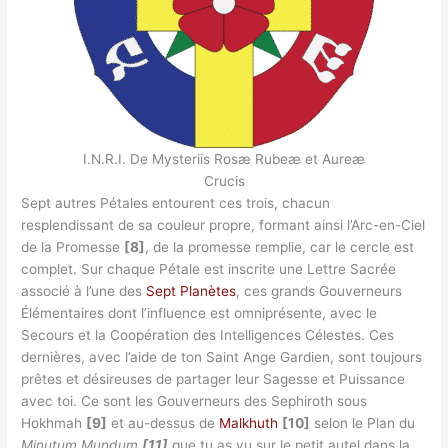
I.N.R.I. De Mysteriis Rosæ Rubeæ et Aureæ
Crucis
Sept autres Pétales entourent ces trois, chacun
resplendissant de sa couleur propre, formant ainsi l’Arc-en-Ciel
de la Promesse
[8]
, de la promesse remplie, car le cercle est
complet. Sur chaque Pétale est inscrite une Lettre Sacrée
associé à l’une des
Sept Planètes
, ces grands Gouverneurs
Élémentaires dont l’influence est omniprésente, avec le
Secours et la Coopération des Intelligences Célestes. Ces
dernières, avec l’aide de ton Saint Ange Gardien, sont toujours
prêtes et désireuses de partager leur Sagesse et Puissance
avec toi. Ce sont les Gouverneurs des Sephiroth sous
Hokhmah
[9]
et au-dessus de
Malkhuth
[10]
selon le Plan du
Minutum Mundum
[11]
que tu as vu sur le petit autel dans la