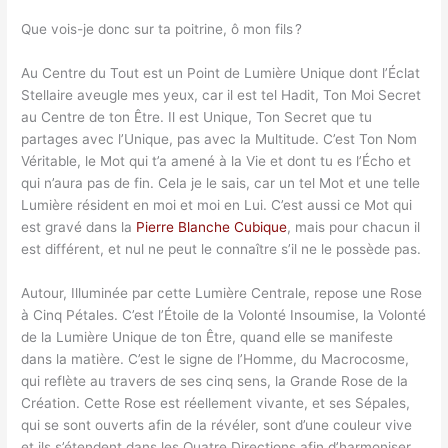
Que vois-je donc sur ta poitrine, ô mon fils ?
Au Centre du Tout est un Point de Lumière Unique dont l’Éclat
Stellaire aveugle mes yeux, car il est tel Hadit, Ton Moi Secret
au Centre de ton Être. Il est Unique, Ton Secret que tu
partages avec l’Unique, pas avec la Multitude. C’est Ton Nom
Véritable, le Mot qui t’a amené à la Vie et dont tu es l’Écho et
qui n’aura pas de fin. Cela je le sais, car un tel Mot et une telle
Lumière résident en moi et moi en Lui. C’est aussi ce Mot qui
est gravé dans la
Pierre Blanche Cubique
, mais pour chacun il
est différent, et nul ne peut le connaître s’il ne le possède pas.
Autour, Illuminée par cette Lumière Centrale, repose une Rose
à Cinq Pétales. C’est l’Étoile de la Volonté Insoumise, la Volonté
de la Lumière Unique de ton Être, quand elle se manifeste
dans la matière. C’est le signe de l’Homme, du Macrocosme,
qui reflète au travers de ses cinq sens, la Grande Rose de la
Création. Cette Rose est réellement vivante, et ses Sépales,
qui se sont ouverts afin de la révéler, sont d’une couleur vive
et ils s’étendent dans les Quatre Directions afin d’harmoniser