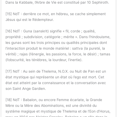
Dans la Kabbale, l’Arbre de Vie est constitué par 10 Sephiroth.
[15] NdT : derrière ce mot, en hébreu, se cache simplement
Jésus qui est le Rédempteur.
[16] NdT : Guna (sanskrit) signifie « fil, corde ; qualité,
propriété ; subdivision, catégorie ; mérite ». Dans l’hindouisme,
les gunas sont les trois principes ou qualités principales dont
l’interaction produit le monde matériel : sattva (la pureté, la
vérité) ; rajas (l’énergie, les passions, la force, le désir) ; tamas
(l’obscurité, les ténèbres, la lourdeur, l’inertie).
[17] NdT : Au sein de Thelema, N.O.X. ou Nuit de Pan est un
état mystique qui représente un état où l’ego est mort. Cet
état est atteint par la connaissance et la conversation avec
son Saint Ange Gardien.
[18] NdT : Babalon, ou encore Femme écarlate, la Grande
Mère ou la Mère des Abominations, est une divinité du
système magique et mystique de Thelema et de l’Eon d’Horus,