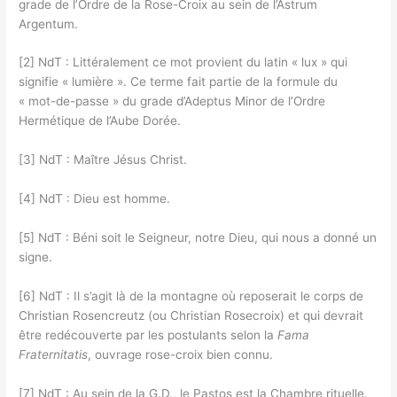
grade de l’Ordre de la Rose-Croix au sein de l’Astrum
Argentum.
[2] NdT : Littéralement ce mot provient du latin « lux » qui
signifie « lumière ». Ce terme fait partie de la formule du
« mot-de-passe » du grade d’Adeptus Minor de l’Ordre
Hermétique de l’Aube Dorée.
[3] NdT : Maître Jésus Christ.
[4] NdT : Dieu est homme.
[5] NdT : Béni soit le Seigneur, notre Dieu, qui nous a donné un
signe.
[6] NdT : Il s’agit là de la montagne où reposerait le corps de
Christian Rosencreutz (ou Christian Rosecroix) et qui devrait
être redécouverte par les postulants selon la
Fama
Fraternitatis
, ouvrage rose-croix bien connu.
[7] NdT : Au sein de la G.D., le Pastos est la Chambre rituelle.