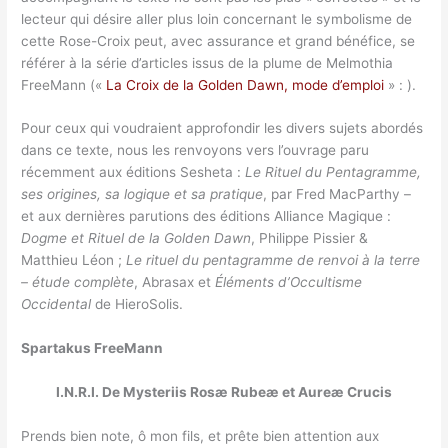
lecteur qui désire aller plus loin concernant le symbolisme de
cette Rose-Croix peut, avec assurance et grand bénéfice, se
référer à la série d’articles issus de la plume de Melmothia
FreeMann («
La Croix de la Golden Dawn, mode d’emploi
» : ).
Pour ceux qui voudraient approfondir les divers sujets abordés
dans ce texte, nous les renvoyons vers l’ouvrage paru
récemment aux éditions Sesheta :
Le Rituel du Pentagramme,
ses origines, sa logique et sa pratique
, par Fred MacParthy –
et aux dernières parutions des éditions Alliance Magique :
Dogme et Rituel de la Golden Dawn
, Philippe Pissier &
Matthieu Léon ;
Le rituel du pentagramme de renvoi à la terre
– étude complète
, Abrasax et
Éléments d’Occultisme
Occidental
de HieroSolis.
Spartakus FreeMann
I.N.R.I. De Mysteriis Rosæ Rubeæ et Aureæ Crucis
Prends bien note, ô mon fils, et prête bien attention aux