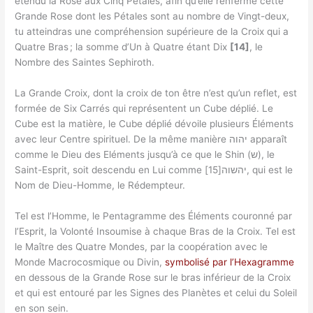
étendu la Rose aux Cinq Pétales, afin qu’elle renferme cette
Grande Rose dont les Pétales sont au nombre de Vingt-deux,
tu atteindras une compréhension supérieure de la Croix qui a
Quatre Bras ; la somme d’Un à Quatre étant Dix
[14]
, le
Nombre des Saintes Sephiroth.
La Grande Croix, dont la croix de ton être n’est qu’un reflet, est
formée de Six Carrés qui représentent un Cube déplié. Le
Cube est la matière, le Cube déplié dévoile plusieurs Éléments
avec leur Centre spirituel. De la même manière יהוה apparaît
comme le Dieu des Eléments jusqu’à ce que le Shin (ש), le
Saint-Esprit, soit descendu en Lui comme יהשוה[15], qui est le
Nom de Dieu-Homme, le Rédempteur.
Tel est l’Homme, le Pentagramme des Éléments couronné par
l’Esprit, la Volonté Insoumise à chaque Bras de la Croix. Tel est
le Maître des Quatre Mondes, par la coopération avec le
Monde Macrocosmique ou Divin,
symbolisé par l’Hexagramme
en dessous de la Grande Rose sur le bras inférieur de la Croix
et qui est entouré par les Signes des Planètes et celui du Soleil
en son sein.