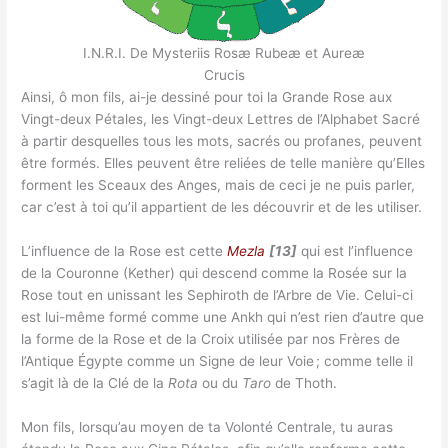
I.N.R.I. De Mysteriis Rosæ Rubeæ et Aureæ
Crucis
Ainsi, ô mon fils, ai-je dessiné pour toi la Grande Rose aux
Vingt-deux Pétales, les Vingt-deux Lettres de l’Alphabet Sacré
à partir desquelles tous les mots, sacrés ou profanes, peuvent
être formés. Elles peuvent être reliées de telle manière qu’Elles
forment les Sceaux des Anges, mais de ceci je ne puis parler,
car c’est à toi qu’il appartient de les découvrir et de les utiliser.
L’influence de la Rose est cette
Mezla
[13]
qui est l’influence
de la Couronne (Kether) qui descend comme la Rosée sur la
Rose tout en unissant les Sephiroth de l’Arbre de Vie. Celui-ci
est lui-même formé comme une Ankh qui n’est rien d’autre que
la forme de la Rose et de la Croix utilisée par nos Frères de
l’Antique Égypte comme un Signe de leur Voie ; comme telle il
s’agit là de la Clé de la
Rota
ou du
Taro
de Thoth.
Mon fils, lorsqu’au moyen de ta Volonté Centrale, tu auras