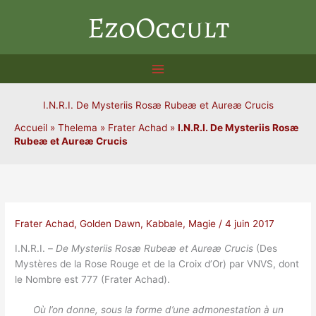
Aller
EzoOccult
au
contenu
I.N.R.I. De Mysteriis Rosæ Rubeæ et Aureæ Crucis
Accueil
»
Thelema
»
Frater Achad
»
I.N.R.I. De Mysteriis Rosæ
Rubeæ et Aureæ Crucis
Frater Achad
,
Golden Dawn
,
Kabbale
,
Magie
/
4 juin 2017
I.N.R.I. –
De Mysteriis Rosæ Rubeæ et Aureæ Crucis
(Des
Mystères de la Rose Rouge et de la Croix d’Or) par VNVS, dont
le Nombre est 777 (Frater Achad).
Où l’on donne, sous la forme d’une admonestation à un