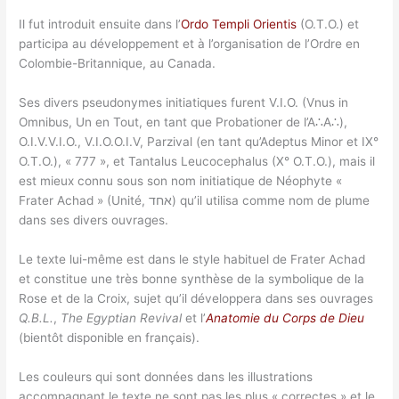
Il fut introduit ensuite dans l’
Ordo Templi Orientis
(O.T.O.) et
participa au développement et à l’organisation de l’Ordre en
Colombie-Britannique, au Canada.
Ses divers pseudonymes initiatiques furent V.I.O. (Vnus in
Omnibus, Un en Tout, en tant que Probationer de l’A∴A∴),
O.I.V.V.I.O., V.I.O.O.I.V, Parzival (en tant qu’Adeptus Minor et IX°
O.T.O.), « 777 », et Tantalus Leucocephalus (X° O.T.O.), mais il
est mieux connu sous son nom initiatique de Néophyte «
Frater Achad » (Unité, אחד) qu’il utilisa comme nom de plume
dans ses divers ouvrages.
Le texte lui-même est dans le style habituel de Frater Achad
et constitue une très bonne synthèse de la symbolique de la
Rose et de la Croix, sujet qu’il développera dans ses ouvrages
Q.B.L.
,
The Egyptian Revival
et l’
Anatomie du Corps de Dieu
(bientôt disponible en français).
Les couleurs qui sont données dans les illustrations
accompagnant le texte ne sont pas les plus « correctes » et le