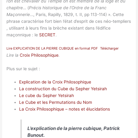
l’on est chevalier du Temple on est membre de la loge et du
chapitre
… (
Précis historique de l’Ordre de la Franc
Maçonnerie
…, Paris, Rapilly, 1829, t. II, pp 113-114) ». Cette
phrase caractérise fort bien l’état d’esprit de ces néo-templiers
, utilisant à leurs fins la brèche existant dans l’édifice
maçonnique : le
SECRET
.
Lire EXPLICATION DE LA PIERRE CUBIQUE en format PDF
Télécharger
Lire la
Croix Philosophique
.
Plus sur le sujet :
Explication de la Croix Philosophique
La construction du Cube du Sepher Yetsirah
Le cube du Sepher Yetsirah
Le Cube et les Permutations du Nom
La Croix Philosophique – notes et élucidations
L’explication de la pierre cubique, Patrick
Bunout.