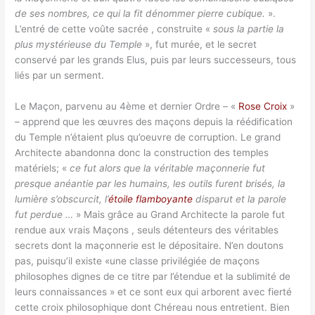
de ses nombres, ce qui la fit dénommer pierre cubique.
».
L’entré de cette voûte sacrée , construite «
sous la partie la
plus mystérieuse du Temple
», fut murée, et le secret
conservé par les grands Elus, puis par leurs successeurs, tous
liés par un serment.
Le Maçon, parvenu au 4ème et dernier Ordre – «
Rose Croix
»
– apprend que les œuvres des maçons depuis la réédification
du Temple n’étaient plus qu’oeuvre de corruption. Le grand
Architecte abandonna donc la construction des temples
matériels; «
ce fut alors que la véritable maçonnerie fut
presque anéantie par les humains, les outils furent brisés, la
lumière s’obscurcit, l’
étoile flamboyante
disparut et la parole
fut perdue …
» Mais grâce au Grand Architecte la parole fut
rendue aux vrais Maçons , seuls détenteurs des véritables
secrets dont la maçonnerie est le dépositaire. N’en doutons
pas, puisqu’il existe «une classe privilégiée de maçons
philosophes dignes de ce titre par l’étendue et la sublimité de
leurs connaissances » et ce sont eux qui arborent avec fierté
cette croix philosophique dont Chéreau nous entretient. Bien