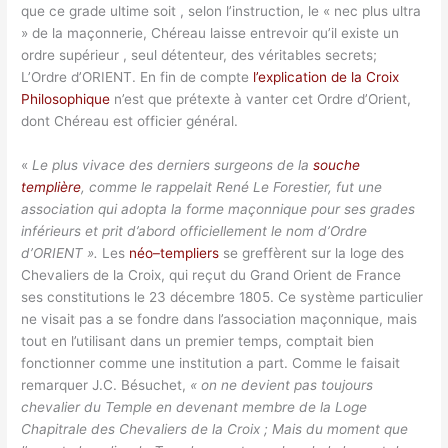
que ce grade ultime soit , selon l’instruction, le « nec plus ultra
» de la maçonnerie, Chéreau laisse entrevoir qu’il existe un
ordre supérieur , seul détenteur, des véritables secrets;
L’Ordre d’ORIENT. En fin de compte
l’explication de la Croix
Philosophique
n’est que prétexte à vanter cet Ordre d’Orient,
dont Chéreau est officier général.
«
Le plus vivace des derniers surgeons de la
souche
templière
, comme le rappelait René Le Forestier, fut une
association qui adopta la forme maçonnique pour ses grades
inférieurs et prit d’abord officiellement le nom d’Ordre
d’ORIENT ».
Les
néo–templiers
se greffèrent sur la loge des
Chevaliers de la Croix, qui reçut du Grand Orient de France
ses constitutions le 23 décembre 1805. Ce système particulier
ne visait pas a se fondre dans l’association maçonnique, mais
tout en l’utilisant dans un premier temps, comptait bien
fonctionner comme une institution a part. Comme le faisait
remarquer J.C. Bésuchet,
« on ne devient pas toujours
chevalier du Temple en devenant membre de la Loge
Chapitrale des Chevaliers de la Croix ; Mais du moment que