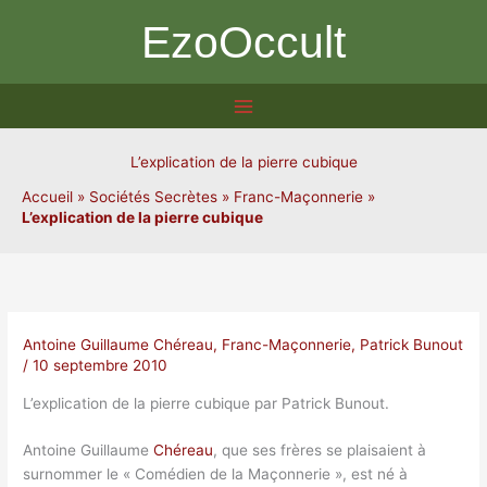
Aller
EzoOccult
au
contenu
L’explication de la pierre cubique
Accueil
»
Sociétés Secrètes
»
Franc-Maçonnerie
»
L’explication de la pierre cubique
Antoine Guillaume Chéreau
,
Franc-Maçonnerie
,
Patrick Bunout
/
10 septembre 2010
L’explication de la pierre cubique par Patrick Bunout.
Antoine Guillaume
Chéreau
, que ses frères se plaisaient à
surnommer le « Comédien de la Maçonnerie », est né à