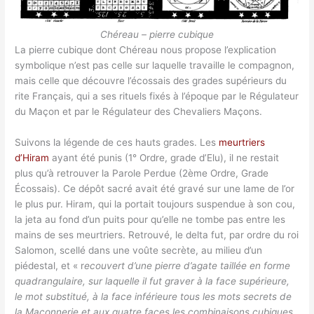
Chéreau – pierre cubique
La pierre cubique dont Chéreau nous propose l’explication
symbolique n’est pas celle sur laquelle travaille le compagnon,
mais celle que découvre l’écossais des grades supérieurs du
rite Français, qui a ses rituels fixés à l’époque par le Régulateur
du Maçon et par le Régulateur des Chevaliers Maçons.
Suivons la légende de ces hauts grades. Les
meurtriers
d’Hiram
ayant été punis (1° Ordre, grade d’Elu), il ne restait
plus qu’à retrouver la Parole Perdue (2ème Ordre, Grade
Écossais). Ce dépôt sacré avait été gravé sur une lame de l’or
le plus pur. Hiram, qui la portait toujours suspendue à son cou,
la jeta au fond d’un puits pour qu’elle ne tombe pas entre les
mains de ses meurtriers. Retrouvé, le delta fut, par ordre du roi
Salomon, scellé dans une voûte secrète, au milieu d’un
piédestal, et « r
ecouvert d’une pierre d’agate taillée en forme
quadrangulaire, sur laquelle il fut graver à la face supérieure,
le mot substitué, à la face inférieure tous les mots secrets de
la Maçonnerie et aux quatre faces les combinaisons cubiques