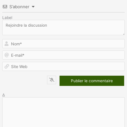
S’abonner
Label
N
E
m
S
W
Δ