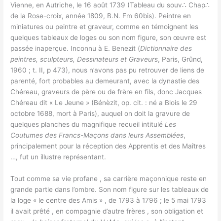
Vienne, en Autriche, le 16 août 1739 (Tableau du souv∴ Chap∴
de la Rose-croix, année 1809, B.N. Fm 60bis). Peintre en
miniatures ou peintre et graveur, comme en témoignent les
quelques tableaux de loges ou son nom figure, son œuvre est
passée inaperçue. Inconnu à E. Benezit (
Dictionnaire des
peintres, sculpteurs, Dessinateurs et Graveurs
, Paris, Grûnd,
1960 ; t. II, p 473), nous n’avons pas pu retrouver de liens de
parenté, fort probables au demeurant, avec la dynastie des
Chéreau, graveurs de père ou de frère en fils, donc Jacques
Chéreau dit « Le Jeune » (Bénèzit, op. cit. : né a Blois le 29
octobre 1688, mort à Paris), auquel on doit la gravure de
quelques planches du magnifique recueil intitulé
Les
Coutumes des Francs-Maçons dans leurs Assemblées
,
principalement pour la réception des Apprentis et des Maîtres
…, fut un illustre représentant.
Tout comme sa vie profane , sa carrière maçonnique reste en
grande partie dans l’ombre. Son nom figure sur les tableaux de
la loge « le centre des Amis » , de 1793 à 1796 ; le 5 mai 1793
il avait prêté , en compagnie d’autre frères , son obligation et