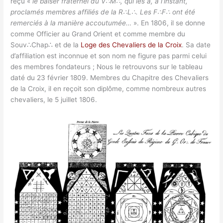
reçu «
le baiser fraternel du V∴M∴, qui les a, à l’instant,
proclamés membres affiliés de la R∴L∴. Les F∴F∴ ont été
remerciés à la manière accoutumée…
». En 1806, il se donne
comme Officier au Grand Orient et comme membre du
Souv∴Chap∴ et de la
Loge des Chevaliers de la Croix
. Sa date
d’affiliation est inconnue et son nom ne figure pas parmi celui
des membres fondateurs ; Nous le retrouvons sur le tableau
daté du 23 février 1809. Membres du Chapitre des Chevaliers
de la Croix, il en reçoit son diplôme, comme nombreux autres
chevaliers, le 5 juillet 1806.