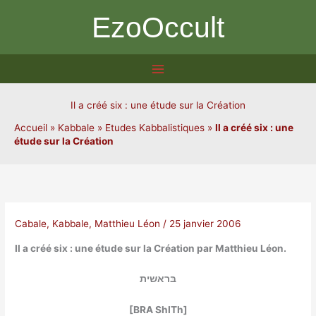
Aller
EzoOccult
au
contenu
Il a créé six : une étude sur la Création
Accueil
»
Kabbale
»
Etudes Kabbalistiques
»
Il a créé six : une
étude sur la Création
Cabale
,
Kabbale
,
Matthieu Léon
/
25 janvier 2006
Il a créé six : une étude sur la Création par Matthieu Léon.
בּראשית
[BRA ShITh]