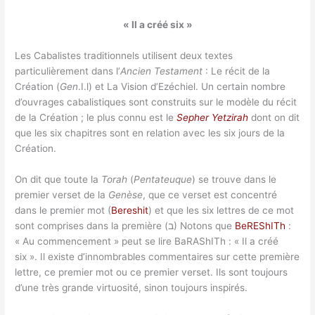
« Il a créé six »
Les Cabalistes traditionnels utilisent deux textes
particulièrement dans l’
Ancien Testament
: Le récit de la
Création (
Gen
.I.l) et La Vision d’Ezéchiel. Un certain nombre
d’ouvrages cabalistiques sont construits sur le modèle du récit
de la Création ; le plus connu est le
Sepher Yetzirah
dont on dit
que les six chapitres sont en relation avec les six jours de la
Création.
On dit que toute la
Torah
(
Pentateuque
) se trouve dans le
premier verset de la
Genèse
, que ce verset est concentré
dans le premier mot (
Bereshit
) et que les six lettres de ce mot
sont comprises dans la première (ב) Notons que
BeREShITh
:
« Au commencement » peut se lire BaRAShITh : « Il a créé
six ». Il existe d’innombrables commentaires sur cette première
lettre, ce premier mot ou ce premier verset. Ils sont toujours
d’une très grande virtuosité, sinon toujours inspirés.