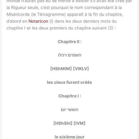
monde n’aurait pas eu de mérite à exister s’il avait été créé par
la Rigueur seule, c’est pourquoi le nom correspondant à la
Miséricorde (le Tétragramme) apparaît à la fin du chapitre,
d’abord en
Notaricon
(l) dans les deux derniers mots du
chapitre I et les deux premiers du chapitre suivant (2) :
Chapitre II :
השמים ויכלו
[HShMIM] [VIKLV]
les cieux furent créés
Chapitre I :
הששי יום
[HShShI] [IVM]
le sixième jour