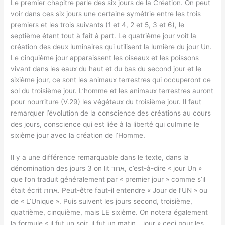
Le premier chapitre parle des six jours de la Création. On peut
voir dans ces six jours une certaine symétrie entre les trois
premiers et les trois suivants (1 et 4, 2 et 5, 3 et 6), le
septième étant tout à fait à part. Le quatrième jour voit la
création des deux luminaires qui utilisent la lumière du jour Un.
Le cinquième jour apparaissent les oiseaux et les poissons
vivant dans les eaux du haut et du bas du second jour et le
sixième jour, ce sont les animaux terrestres qui occuperont ce
sol du troisième jour. L’homme et les animaux terrestres auront
pour nourriture (V.29) les végétaux du troisième jour. Il faut
remarquer l’évolution de la conscience des créations au cours
des jours, conscience qui est liée à la liberté qui culmine le
sixième jour avec la création de l’Homme.
Il y a une différence remarquable dans le texte, dans la
dénomination des jours 3 on lit אחד, c’est-à-dire « jour Un »
que l’on traduit généralement par « premier jour » comme s’il
était écrit אחת. Peut-être faut-il entendre « Jour de l’UN » ou
de « L’Unique ». Puis suivent les jours second, troisième,
quatrième, cinquième, mais LE sixième. On notera également
la formule « il fut un soir, il fut un matin… jour » ceci pour les