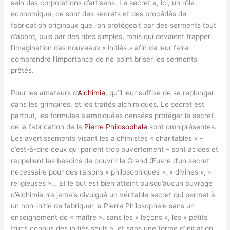
sein des corporations d’artisans. Le secret a, ici, un rôle
économique, ce sont des secrets et des procédés de
fabrication originaux que l’on protégeait par des serments tout
d’abord, puis par des rites simples, mais qui devaient frapper
l’imagination des nouveaux « initiés » afin de leur faire
comprendre l’importance de ne point briser les serments
prêtés.
Pour les amateurs d’
Alchimie
, qu’il leur suffise de se replonger
dans les grimoires, et les traités alchimiques. Le secret est
partout, les formules alambiquées censées protéger le secret
de la fabrication de la
Pierre Philosophale
sont omniprésentes.
Les avertissements visant les alchimistes « charitables » –
c’est-à-dire ceux qui parlent trop ouvertement – sont acides et
rappellent les besoins de couvrir le Grand Œuvre d’un secret
nécessaire pour des raisons « philosophiques », « divines », «
religieuses »… Et le but est bien atteint puisqu’aucun ouvrage
d’Alchimie n’a jamais divulgué un véritable secret qui permet à
un non-initié de fabriquer la Pierre Philosophale sans un
enseignement de « maître », sans les « leçons », les « petits
trucs connus des initiés seuls », et sans une forme d’initiation