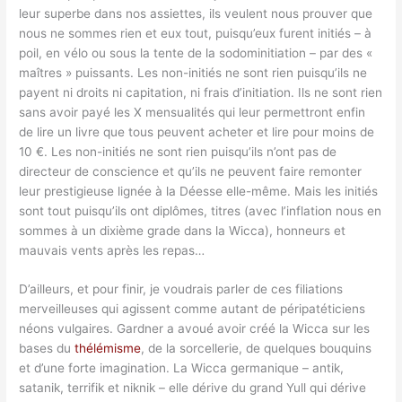
leur superbe dans nos assiettes, ils veulent nous prouver que
nous ne sommes rien et eux tout, puisqu’eux furent initiés – à
poil, en vélo ou sous la tente de la sodominitiation – par des «
maîtres » puissants. Les non-initiés ne sont rien puisqu’ils ne
payent ni droits ni capitation, ni frais d’initiation. Ils ne sont rien
sans avoir payé les X mensualités qui leur permettront enfin
de lire un livre que tous peuvent acheter et lire pour moins de
10 €. Les non-initiés ne sont rien puisqu’ils n’ont pas de
directeur de conscience et qu’ils ne peuvent faire remonter
leur prestigieuse lignée à la Déesse elle-même. Mais les initiés
sont tout puisqu’ils ont diplômes, titres (avec l’inflation nous en
sommes à un dixième grade dans la Wicca), honneurs et
mauvais vents après les repas…
D’ailleurs, et pour finir, je voudrais parler de ces filiations
merveilleuses qui agissent comme autant de péripatéticiens
néons vulgaires. Gardner a avoué avoir créé la Wicca sur les
bases du
thélémisme
, de la sorcellerie, de quelques bouquins
et d’une forte imagination. La Wicca germanique – antik,
satanik, terrifik et niknik – elle dérive du grand Yull qui dérive