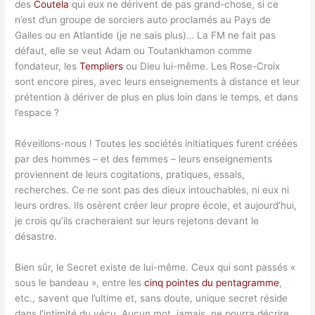
des
Coutela
qui eux ne dérivent de pas grand-chose, si ce
n’est d’un groupe de sorciers auto proclamés au Pays de
Galles ou en Atlantide (je ne sais plus)… La FM ne fait pas
défaut, elle se veut Adam ou Toutankhamon comme
fondateur, les
Templiers
ou Dieu lui-même. Les Rose-Croix
sont encore pires, avec leurs enseignements à distance et leur
prétention à dériver de plus en plus loin dans le temps, et dans
l’espace ?
Réveillons-nous ! Toutes les sociétés initiatiques furent créées
par des hommes – et des femmes – leurs enseignements
proviennent de leurs cogitations, pratiques, essais,
recherches. Ce ne sont pas des dieux intouchables, ni eux ni
leurs ordres. Ils osèrent créer leur propre école, et aujourd’hui,
je crois qu’ils cracheraient sur leurs rejetons devant le
désastre.
Bien sûr, le Secret existe de lui-même. Ceux qui sont passés «
sous le bandeau », entre les
cinq pointes du pentagramme
,
etc., savent que l’ultime et, sans doute, unique secret réside
dans l’intimité du vécu. Aucun mot, jamais, ne pourra décrire