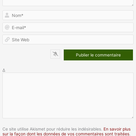
N
E
m
S
W
Δ
Ce site utilise Akismet pour réduire les indésirables.
En savoir plus
sur la façon dont les données de vos commentaires sont traitées
.