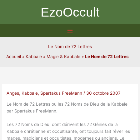
Aller
EzoOccult
au
contenu
Le Nom de 72 Lettres
Accueil
»
Kabbale
»
Magie & Kabbale
»
Le Nom de 72 Lettres
Anges
,
Kabbale
,
Spartakus FreeMann
/
30 octobre 2007
Le Nom de 72 Lettres ou les 72 Noms de Dieu de la Kabbale
par Spartakus FreeMann.
Les 72 Noms de Dieu, dont dérivent les 72 Génies de la
Kabbale chrétienne et occultisante, ont toujours fait rêver les
mages, magiciens et occultistes, modernes ou anciens. Le