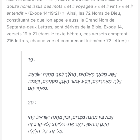
douze noms issus des mots « et il voyagea » « et il vint » « et il
entendit
» (Exode 14:19:21) ». Ainsi, les 72 Noms de Dieu,
constituant ce que l’on appelle aussi le Grand Nom de
Septante-deux Lettres, sont dérivés de la Bible, Exode 14,
versets 19 à 21 (dans le texte hébreu, ces versets comptent
216 lettres, chaque verset comprenant lui-même 72 lettres) :
19 :
וַיִּסַּע מַלְאַךְ הָאֱלֹהִים, הַהֹלֵךְ לִפְנֵי מַחֲנֵה יִשְׂרָאֵל,
וַיֵּלֶךְ, מֵאַחֲרֵיהֶם; וַיִּסַּע עַמּוּד הֶעָנָן, מִפְּנֵיהֶם, וַיַּעֲמֹד,
מֵאַחֲרֵיהֶם.
20 :
וַיָּבֹא בֵּין מַחֲנֵה מִצְרַיִם, וּבֵין מַחֲנֵה יִשְׂרָאֵל, וַיְהִי
הֶעָנָן וְהַחֹשֶׁךְ, וַיָּאֶר אֶת-הַלָּיְלָה; וְלֹא-קָרַב זֶה
אֶל-זֶה, כָּל-הַלָּיְלָה.