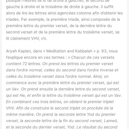
puisque l’hébreu se lit de droite à gauche), le second de
gauche à droite et le troisième de droite à gauche. Il suffit
alors de lire les lettres ainsi agencées colonne afin d’obtenir les
triades. Par exemple, la première triade, ainsi composée de la
première lettre du premier verset, de la dernière lettre du
second verset et de la première lettre du troisième verset, se
lit clairement VHV, והו.
Aryeh Kaplan, dans « Meditation and Kabbalah » p. 93, nous
l’explique encore en ces termes : «
Chacun de ces versets
contient 72 lettres. On prend les lettres du premier verset
dans l’ordre normal, celles du second dans l’ordre inverse et
celles du troisième verset dans l’ordre normal. Ainsi, on
commence avec la première lettre du premier verset, qui est
un Vav. On prend ensuite la dernière lettre du second verset,
qui est He, et enfin la lettre du troisième verset qui est un Vav.
En combinant ces trois lettres, on obtient le premier triplet
VHV. Afin de construire le second triplet on procède de la
même manière. On prend la seconde lettre Yod du premier
verset, la seconde lettre de la fin du second verset, Lamed,
et la seconde du dernier verset, Yod. Le résultat du second