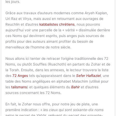
les jours.
Grâce aux travaux d’auteurs modernes comme Aryeh Kaplan,
Uri Raz et Virya, mais aussi en retournant aux ouvrages de
Reuchlin et d’autres
kabbalistes chrétiens
, nous pouvons
aujourd’hui voir une parcelle de la « vérité » dissimulée derrière
ces Noms qui devinrent esprits, puis anges puis sources de
profits pour des auteurs aimant profiter du besoin de
merveilleux de l’homme de notre siècle.
Nous allons ici tenter de retracer l’origine traditionnelle des 72
Noms, ou plutôt Souffles (Ruachoth) en partant du Zohar et de
la Torah. Ensuite, dans les annexes, le lecteur trouvera la liste
des
72 Anges
tels qu’apparaissant dans le
Sefer HaRaziel
, une
table des Noms angéliques en alphabet Malachim (utilisé pour
les
talismans
) et quelques éléments du
Bahir
et d’autres
sources concernant les 72 Noms.
En fait, le
Zohar
nous offre, pour notre jeu de piste, une
première indication : «
les cieux qui sont soixante-dix noms
selon le secret de YHVH, relèvent du secret des soixante-