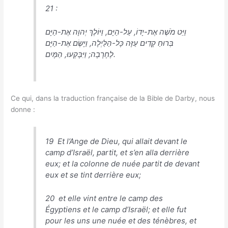
21 :
וַיֵּט מֹשֶׁה אֶת-יָדוֹ, עַל-הַיָּם, וַיּוֹלֶךְ יְהוָה אֶת-הַיָּם
בְּרוּחַ קָדִים עַזָּה כָּל-הַלַּיְלָה, וַיָּשֶׂם אֶת-הַיָּם
לֶחָרָבָה; וַיִּבָּקְעוּ, הַמָּיִם.
Ce qui, dans la traduction française de la Bible de Darby, nous
donne :
19 Et l’Ange de Dieu, qui allait devant le
camp d’Israël, partit, et s’en alla derrière
eux; et la colonne de nuée partit de devant
eux et se tint derrière eux;
20 et elle vint entre le camp des
Égyptiens et le camp d’Israël; et elle fut
pour les uns une nuée et des ténèbres, et