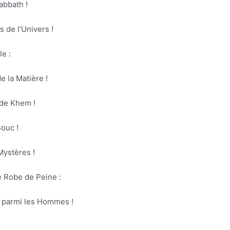
abbath !
s de l’Univers !
le :
e la Matière !
 de Khem !
ouc !
Mystères !
e Robe de Peine :
nt parmi les Hommes !