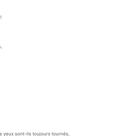
!
s,
s yeux sont-ils toujours tournés,