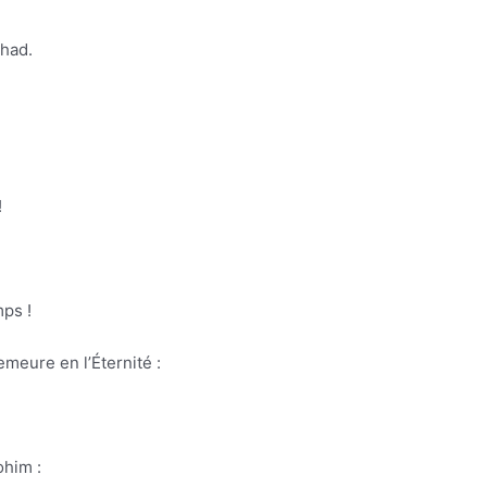
chad.
!
mps !
emeure en l’Éternité :
ohim :