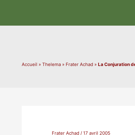
Aller
au
contenu
Accueil
»
Thelema
»
Frater Achad
»
La Conjuration d
Frater Achad
/
17 avril 2005