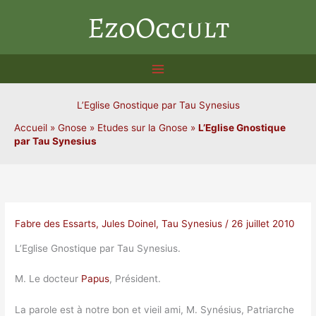
Aller
EzoOccult
au
contenu
L’Eglise Gnostique par Tau Synesius
Accueil
»
Gnose
»
Etudes sur la Gnose
»
L’Eglise Gnostique
par Tau Synesius
Fabre des Essarts
,
Jules Doinel
,
Tau Synesius
/
26 juillet 2010
L’Eglise Gnostique par Tau Synesius.
M. Le docteur
Papus
, Président.
La parole est à notre bon et vieil ami, M. Synésius, Patriarche