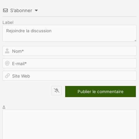
S’abonner
Label
N
E
m
S
W
Δ