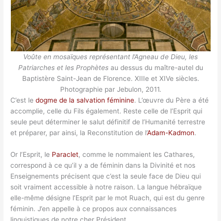
Voûte en mosaïques représentant l’Agneau de Dieu, les
Patriarches et les Prophètes
au dessus du maître-autel du
Baptistère Saint-Jean de Florence. XIIIe et XIVe siècles.
Photographie par Jebulon, 2011.
C’est le
dogme de la salvation féminine
. L’œuvre du Père a été
accomplie, celle du Fils également. Reste celle de l’Esprit qui
seule peut déterminer le salut définitif de l’Humanité terrestre
et préparer, par ainsi, la Reconstitution de l’
Adam-Kadmon
.
Or l’Esprit, le
Paraclet
, comme le nommaient les Cathares,
correspond à ce qu’il y a de féminin dans la Divinité et nos
Enseignements précisent que c’est la seule face de Dieu qui
soit vraiment accessible à notre raison. La langue hébraïque
elle-même désigne l’Esprit par le mot Ruach, qui est du genre
féminin. J’en appelle à ce propos aux connaissances
linguistiques de notre cher Président.